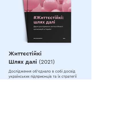
Життєстійкі
Шлях далі
(2021)
Дослідження об’єднало в собі досвід
українських підприємців та їх стратегії
життєстійкості на другий пандемічний
рік. В цей рік Україна також відзначала
свій 30-й рік Незалежності, за час якої
проходили становлення більшість
організацій та компаній-учасників
дослідження.
ПЕРЕЙТИ →